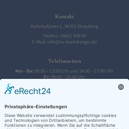
Kontakt
Bahnhofplatz 1, 94315 Straubing
Telefon:
09421 909 95
E-Mail:
info@ra-koelnberger.de
Telefonzeiten
Mo – Do:
09:00 – 12:00 Uhr und 14:00 – 17:00 Uhr
Fr:
09:00 – 14:00 Uhr
Termine nach Vereinbarung.
Rechtsgebiete
Familienrecht
Mietrecht