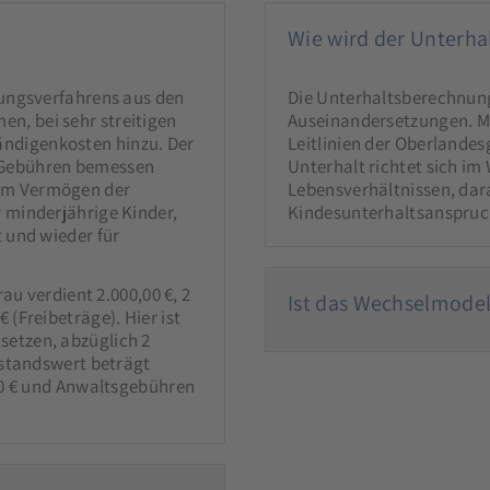
Wie wird der Unterha
dungsverfahrens aus den
Die Unterhaltsberechnung 
n, bei sehr streitigen
Auseinandersetzungen. Ma
ndigenkosten hinzu. Der
Leitlinien der Oberlandes
 Gebühren bemessen
Unterhalt richtet sich im
em Vermögen der
Lebensverhältnissen, dara
 minderjährige Kinder,
Kindesunterhaltsanspruc
 und wieder für
rau verdient 2.000,00 €, 2
Ist das Wechselmodell
(Freibeträge). Hier ist
etzen, abzüglich 2
nstandswert beträgt
,00 € und Anwaltsgebühren