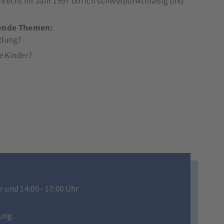
enrecht im Jahr 1997 bin ich schwerpunktmäßig und
gende Themen:
idung?
e Kinder?
r und 14:00 - 17:00 Uhr
ung.