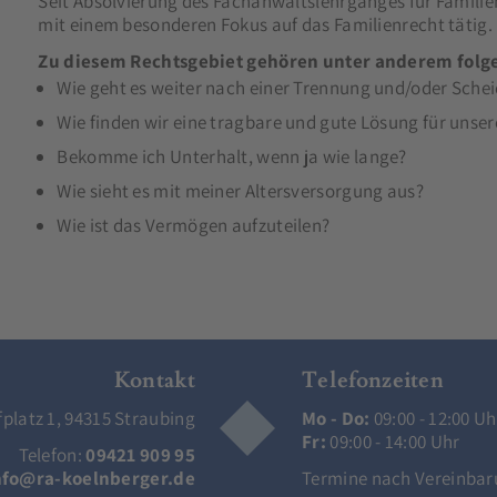
Seit Absolvierung des Fachanwaltslehrganges für Famili
mit einem besonderen Fokus auf das Familienrecht tätig.
Zu diesem Rechtsgebiet gehören unter anderem fol
Wie geht es weiter nach einer Trennung und/oder Sche
Wie finden wir eine tragbare und gute Lösung für unser
Bekomme ich Unterhalt, wenn ja wie lange?
Wie sieht es mit meiner Altersversorgung aus?
Wie ist das Vermögen aufzuteilen?
Kontakt
Telefonzeiten
platz 1, 94315 Straubing
Mo - Do:
09:00 - 12:00 Uh
Fr:
09:00 - 14:00 Uhr
Telefon:
09421 909 95
nfo@ra-koelnberger.de
Termine nach Vereinbar