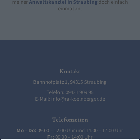
meiner
Anwaltskanzlei in Straubing
doch einfach
einmal an.
Kontakt
Bahnhofplatz 1, 94315 Straubing
Telefon:
09421 909 95
E-Mail:
info@ra-koelnberger.de
Telefonzeiten
Mo – Do:
09:00 – 12:00 Uhr und 14:00 – 17:00 Uhr
Fr:
09:00 – 14:00 Uhr